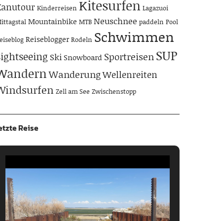
Kitesurfen
Kanutour
Kinderreisen
Lagazuoi
Neuschnee
Mountainbike
ittagstal
MTB
paddeln
Pool
Schwimmen
Reiseblogger
eiseblog
Rodeln
SUP
Sightseeing
Sportreisen
Ski
Snowboard
Wandern
Wanderung
Wellenreiten
Windsurfen
Zell am See
Zwischenstopp
etzte Reise