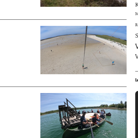
M
R
l