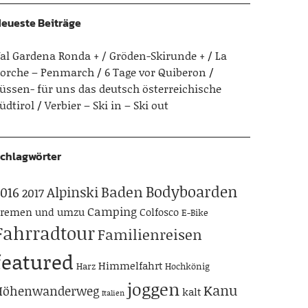
eueste Beiträge
al Gardena Ronda + / Gröden-Skirunde +
La
orche – Penmarch
6 Tage vor Quiberon
üssen- für uns das deutsch österreichische
üdtirol
Verbier – Ski in – Ski out
chlagwörter
Bodyboarden
Baden
Alpinski
016
2017
Camping
remen und umzu
Colfosco
E-Bike
Fahrradtour
Familienreisen
featured
Himmelfahrt
Harz
Hochkönig
joggen
Kanu
Höhenwanderweg
kalt
Italien