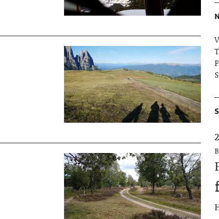
N
V
T
F
S
S
2
B