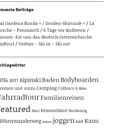
eueste Beiträge
al Gardena Ronda + / Gröden-Skirunde +
La
orche – Penmarch
6 Tage vor Quiberon
üssen- für uns das deutsch österreichische
üdtirol
Verbier – Ski in – Ski out
chlagwörter
Bodyboarden
Baden
Alpinski
016
2017
Camping
remen und umzu
Colfosco
E-Bike
Fahrradtour
Familienreisen
featured
Himmelfahrt
Harz
Hochkönig
joggen
Kanu
Höhenwanderweg
kalt
Italien