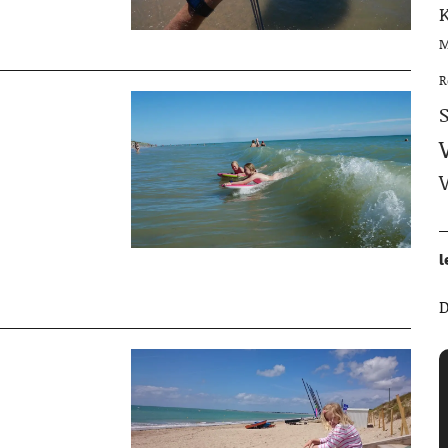
M
R
l
D