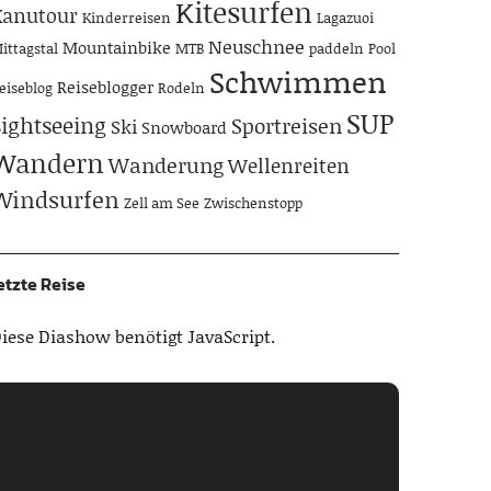
Kitesurfen
Kanutour
Kinderreisen
Lagazuoi
Neuschnee
Mountainbike
ittagstal
MTB
paddeln
Pool
Schwimmen
Reiseblogger
eiseblog
Rodeln
SUP
Sightseeing
Sportreisen
Ski
Snowboard
Wandern
Wanderung
Wellenreiten
Windsurfen
Zell am See
Zwischenstopp
etzte Reise
iese Diashow benötigt JavaScript.