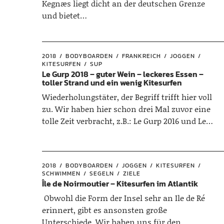
Kegnæs liegt dicht an der deutschen Grenze
und bietet…
2018
BODYBOARDEN
FRANKREICH
JOGGEN
KITESURFEN
SUP
Le Gurp 2018 – guter Wein – leckeres Essen –
toller Strand und ein wenig Kitesurfen
Wiederholungstäter, der Begriff trifft hier voll
zu. Wir haben hier schon drei Mal zuvor eine
tolle Zeit verbracht, z.B.: Le Gurp 2016 und Le…
2018
BODYBOARDEN
JOGGEN
KITESURFEN
SCHWIMMEN
SEGELN
ZIELE
Île de Noirmoutier – Kitesurfen im Atlantik
Obwohl die Form der Insel sehr an Ile de Ré
erinnert, gibt es ansonsten große
Unterschiede. Wir haben uns für den