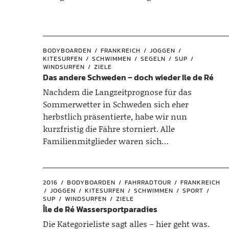
BODYBOARDEN
FRANKREICH
JOGGEN
KITESURFEN
SCHWIMMEN
SEGELN
SUP
WINDSURFEN
ZIELE
Das andere Schweden – doch wieder Ile de Ré
Nachdem die Langzeitprognose für das
Sommerwetter in Schweden sich eher
herbstlich präsentierte, habe wir nun
kurzfristig die Fähre storniert. Alle
Familienmitglieder waren sich…
2016
BODYBOARDEN
FAHRRADTOUR
FRANKREICH
JOGGEN
KITESURFEN
SCHWIMMEN
SPORT
SUP
WINDSURFEN
ZIELE
Île de Ré Wassersportparadies
Die Kategorieliste sagt alles – hier geht was.