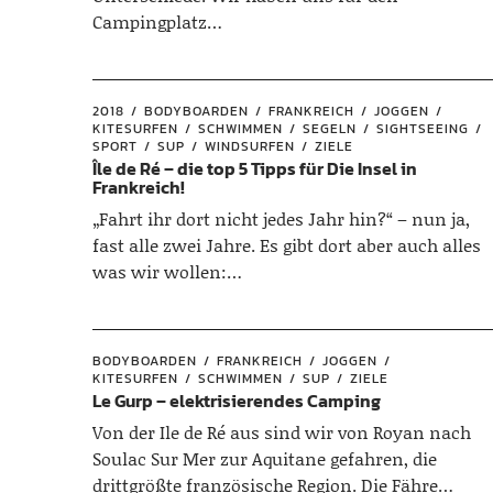
Campingplatz…
2018
BODYBOARDEN
FRANKREICH
JOGGEN
KITESURFEN
SCHWIMMEN
SEGELN
SIGHTSEEING
SPORT
SUP
WINDSURFEN
ZIELE
Île de Ré – die top 5 Tipps für Die Insel in
Frankreich!
„Fahrt ihr dort nicht jedes Jahr hin?“ – nun ja,
fast alle zwei Jahre. Es gibt dort aber auch alles
was wir wollen:…
BODYBOARDEN
FRANKREICH
JOGGEN
KITESURFEN
SCHWIMMEN
SUP
ZIELE
Le Gurp – elektrisierendes Camping
Von der Ile de Ré aus sind wir von Royan nach
Soulac Sur Mer zur Aquitane gefahren, die
drittgrößte französische Region. Die Fähre…