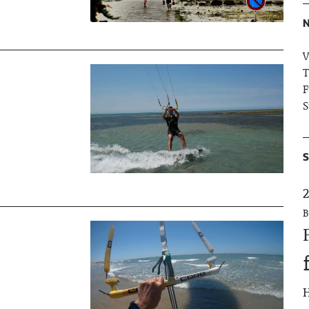
N
V
T
F
S
S
2
B