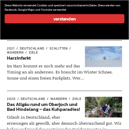
wieder los…
Diese Website verwendet Cookies und speichert sesssionbasierte Daten. Diese werden von
Facebook, Google Maps und Youtube verwendet.
verstanden
Schlagwort:
Neuschnee
2021
DEUTSCHLAND
SCHLITTEN
WANDERN
ZIELE
Harzinfarkt
Im Harz kommt es noch mehr auf das
Timing an als anderswo. Es braucht im Winter Schnee,
Sonne und einen freien Parkplatz. Wer…
2020
DEUTSCHLAND
WANDERN
ZIELE
Das Allgäu rund um Oberjoch und
Bad Hindelang – das Kuhparadies!
Urlaub in Deutschland, eher
erzwungen als gewollt, aber dennoch überraschend gut. Wir