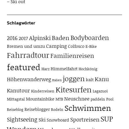
– Ski out
Schlagwörter
Bodyboarden
Baden
Alpinski
2016
2017
Camping
Bremen und umzu
Colfosco
E-Bike
Fahrradtour
Familienreisen
featured
Himmelfahrt
Harz
Hochkönig
joggen
Kanu
Höhenwanderweg
kalt
Italien
Kitesurfen
Kanutour
Kinderreisen
Lagazuoi
Neuschnee
Mountainbike
Mittagstal
MTB
paddeln
Pool
Schwimmen
Reiseblogger
Reiseblog
Rodeln
SUP
Sightseeing
Sportreisen
Ski
Snowboard