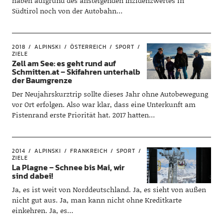
haben aufgrund des ansteigenden Inzidenzwertes in
Südtirol noch von der Autobahn…
2018
ALPINSKI
ÖSTERREICH
SPORT
ZIELE
Zell am See: es geht rund auf
Schmitten.at – Skifahren unterhalb
der Baumgrenze
Der Neujahrskurztrip sollte dieses Jahr ohne Autobewegung
vor Ort erfolgen. Also war klar, dass eine Unterkunft am
Pistenrand erste Priorität hat. 2017 hatten…
2014
ALPINSKI
FRANKREICH
SPORT
ZIELE
La Plagne – Schnee bis Mai, wir
sind dabei!
Ja, es ist weit von Norddeutschland. Ja, es sieht von außen
nicht gut aus. Ja, man kann nicht ohne Kreditkarte
einkehren. Ja, es…