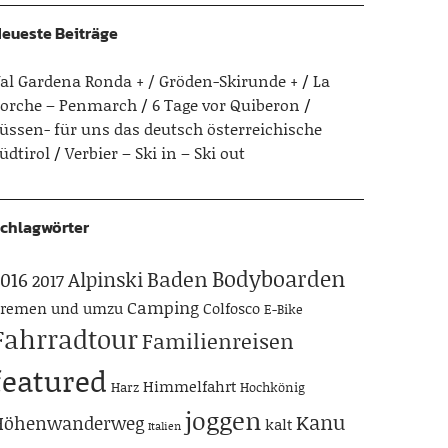
eueste Beiträge
al Gardena Ronda + / Gröden-Skirunde +
La
orche – Penmarch
6 Tage vor Quiberon
üssen- für uns das deutsch österreichische
üdtirol
Verbier – Ski in – Ski out
chlagwörter
Bodyboarden
Baden
Alpinski
016
2017
Camping
remen und umzu
Colfosco
E-Bike
Fahrradtour
Familienreisen
featured
Himmelfahrt
Harz
Hochkönig
joggen
Kanu
Höhenwanderweg
kalt
Italien