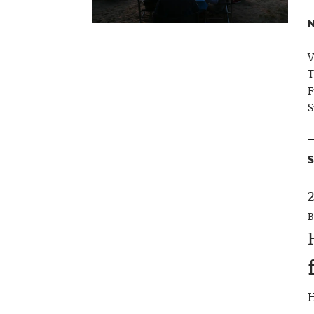
N
V
T
F
S
S
2
B