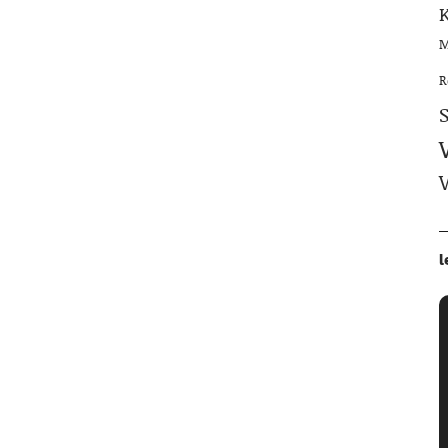
M
R
l