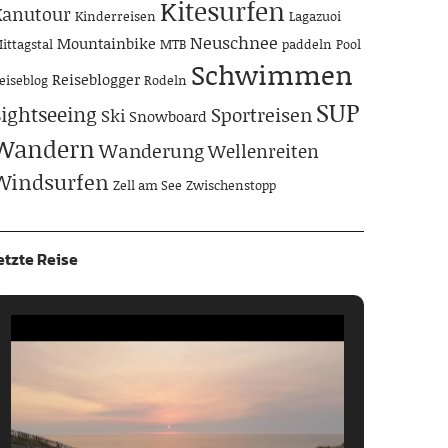
Kitesurfen
Kanutour
Kinderreisen
Lagazuoi
Neuschnee
Mountainbike
ittagstal
MTB
paddeln
Pool
Schwimmen
Reiseblogger
eiseblog
Rodeln
SUP
Sightseeing
Sportreisen
Ski
Snowboard
Wandern
Wanderung
Wellenreiten
Windsurfen
Zell am See
Zwischenstopp
etzte Reise