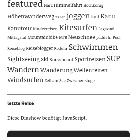
featured
Himmelfahrt
Harz
Hochkönig
joggen
Kanu
Höhenwanderweg
kalt
Italien
Kitesurfen
Kanutour
Kinderreisen
Lagazuoi
Neuschnee
Mountainbike
Mittagstal
MTB
paddeln
Pool
Schwimmen
Reiseblogger
Reiseblog
Rodeln
SUP
Sightseeing
Sportreisen
Ski
Snowboard
Wandern
Wanderung
Wellenreiten
Windsurfen
Zell am See
Zwischenstopp
letzte Reise
Diese Diashow benötigt JavaScript.