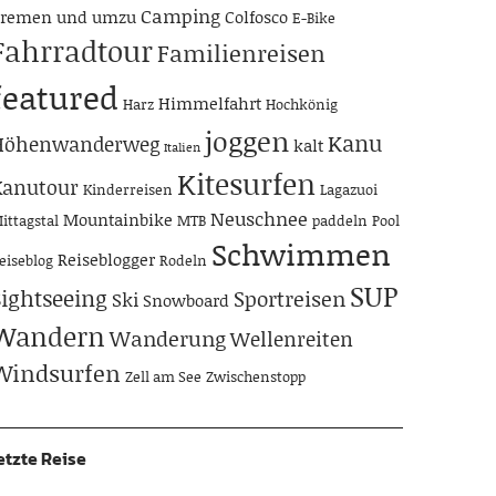
Camping
remen und umzu
Colfosco
E-Bike
Fahrradtour
Familienreisen
featured
Himmelfahrt
Harz
Hochkönig
joggen
Kanu
Höhenwanderweg
kalt
Italien
Kitesurfen
Kanutour
Kinderreisen
Lagazuoi
Neuschnee
Mountainbike
ittagstal
MTB
paddeln
Pool
Schwimmen
Reiseblogger
eiseblog
Rodeln
SUP
Sightseeing
Sportreisen
Ski
Snowboard
Wandern
Wanderung
Wellenreiten
Windsurfen
Zell am See
Zwischenstopp
etzte Reise