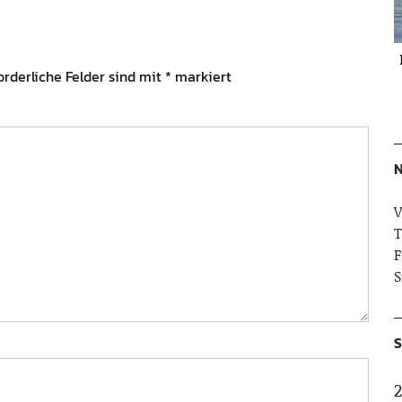
orderliche Felder sind mit
*
markiert
N
V
T
F
S
S
2