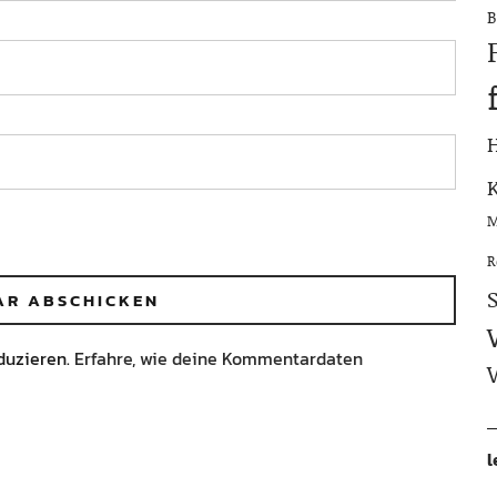
B
M
R
duzieren.
Erfahre, wie deine Kommentardaten
l