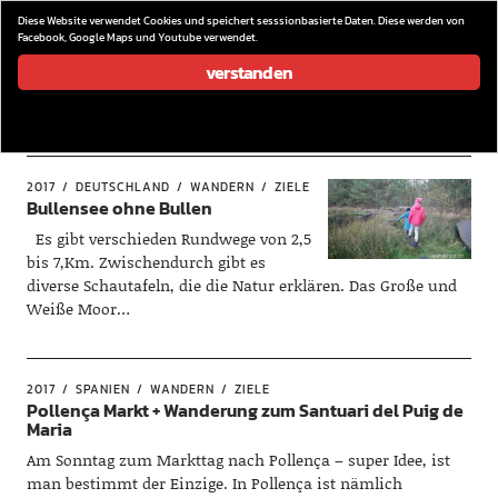
wieder los…
Diese Website verwendet Cookies und speichert sesssionbasierte Daten. Diese werden von
Facebook, Google Maps und Youtube verwendet.
verstanden
2017
2017
DEUTSCHLAND
WANDERN
ZIELE
Bullensee ohne Bullen
Es gibt verschieden Rundwege von 2,5
bis 7,Km. Zwischendurch gibt es
diverse Schautafeln, die die Natur erklären. Das Große und
Weiße Moor…
2017
SPANIEN
WANDERN
ZIELE
Pollença Markt + Wanderung zum Santuari del Puig de
Maria
Am Sonntag zum Markttag nach Pollença – super Idee, ist
man bestimmt der Einzige. In Pollença ist nämlich