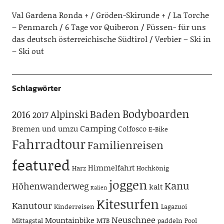
Val Gardena Ronda + / Gröden-Skirunde +
La Torche
– Penmarch
6 Tage vor Quiberon
Füssen- für uns
das deutsch österreichische Südtirol
Verbier – Ski in
– Ski out
Schlagwörter
Bodyboarden
Baden
Alpinski
2016
2017
Camping
Bremen und umzu
Colfosco
E-Bike
Fahrradtour
Familienreisen
featured
Himmelfahrt
Harz
Hochkönig
joggen
Kanu
Höhenwanderweg
kalt
Italien
Kitesurfen
Kanutour
Kinderreisen
Lagazuoi
Neuschnee
Mountainbike
Mittagstal
MTB
paddeln
Pool