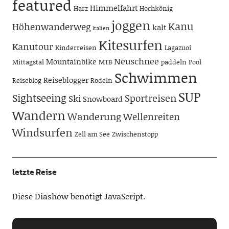
featured
Himmelfahrt
Harz
Hochkönig
joggen
Kanu
Höhenwanderweg
kalt
Italien
Kitesurfen
Kanutour
Kinderreisen
Lagazuoi
Neuschnee
Mountainbike
Mittagstal
MTB
paddeln
Pool
Schwimmen
Reiseblogger
Reiseblog
Rodeln
SUP
Sightseeing
Sportreisen
Ski
Snowboard
Wandern
Wanderung
Wellenreiten
Windsurfen
Zell am See
Zwischenstopp
letzte Reise
Diese Diashow benötigt JavaScript.