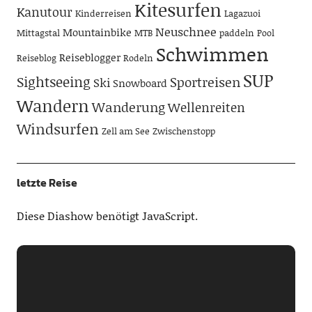
Kitesurfen
Kanutour
Kinderreisen
Lagazuoi
Neuschnee
Mountainbike
Mittagstal
MTB
paddeln
Pool
Schwimmen
Reiseblogger
Reiseblog
Rodeln
SUP
Sightseeing
Sportreisen
Ski
Snowboard
Wandern
Wanderung
Wellenreiten
Windsurfen
Zell am See
Zwischenstopp
letzte Reise
Diese Diashow benötigt JavaScript.