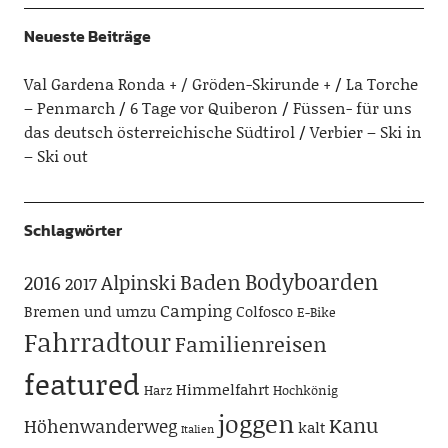
Neueste Beiträge
Val Gardena Ronda + / Gröden-Skirunde +
La Torche
– Penmarch
6 Tage vor Quiberon
Füssen- für uns
das deutsch österreichische Südtirol
Verbier – Ski in
– Ski out
Schlagwörter
Bodyboarden
Baden
Alpinski
2016
2017
Camping
Bremen und umzu
Colfosco
E-Bike
Fahrradtour
Familienreisen
featured
Himmelfahrt
Harz
Hochkönig
joggen
Kanu
Höhenwanderweg
kalt
Italien