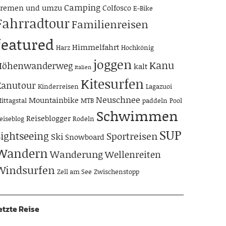
Camping
remen und umzu
Colfosco
E-Bike
Fahrradtour
Familienreisen
featured
Himmelfahrt
Harz
Hochkönig
joggen
Kanu
Höhenwanderweg
kalt
Italien
Kitesurfen
Kanutour
Kinderreisen
Lagazuoi
Neuschnee
Mountainbike
ittagstal
MTB
paddeln
Pool
Schwimmen
Reiseblogger
eiseblog
Rodeln
SUP
Sightseeing
Sportreisen
Ski
Snowboard
Wandern
Wanderung
Wellenreiten
Windsurfen
Zell am See
Zwischenstopp
etzte Reise