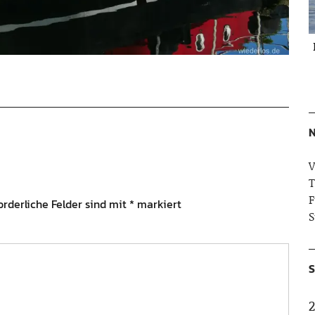
N
V
T
F
orderliche Felder sind mit
*
markiert
S
S
2