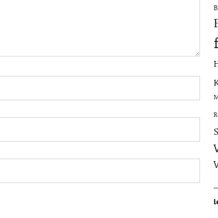
B
M
R
l