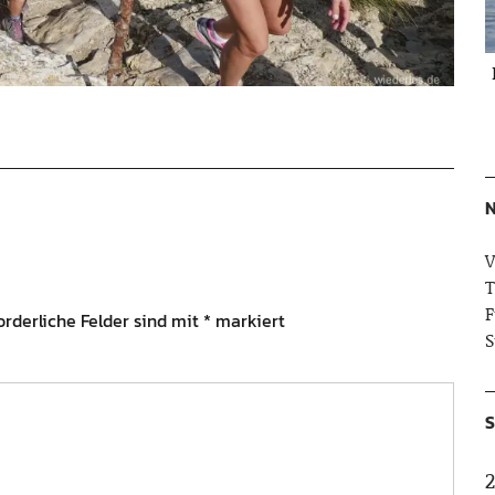
N
V
T
F
orderliche Felder sind mit
*
markiert
S
S
2