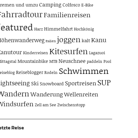
Camping
remen und umzu
Colfosco
E-Bike
Fahrradtour
Familienreisen
featured
Himmelfahrt
Harz
Hochkönig
joggen
Kanu
Höhenwanderweg
kalt
Italien
Kitesurfen
Kanutour
Kinderreisen
Lagazuoi
Neuschnee
Mountainbike
ittagstal
MTB
paddeln
Pool
Schwimmen
Reiseblogger
eiseblog
Rodeln
SUP
Sightseeing
Sportreisen
Ski
Snowboard
Wandern
Wanderung
Wellenreiten
Windsurfen
Zell am See
Zwischenstopp
etzte Reise