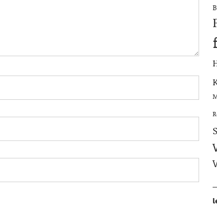
B
M
R
l