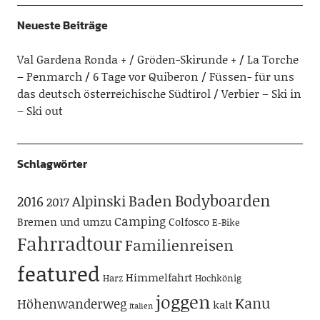
Neueste Beiträge
Val Gardena Ronda + / Gröden-Skirunde +
La Torche
– Penmarch
6 Tage vor Quiberon
Füssen- für uns
das deutsch österreichische Südtirol
Verbier – Ski in
– Ski out
Schlagwörter
Bodyboarden
Baden
Alpinski
2016
2017
Camping
Bremen und umzu
Colfosco
E-Bike
Fahrradtour
Familienreisen
featured
Himmelfahrt
Harz
Hochkönig
joggen
Kanu
Höhenwanderweg
kalt
Italien