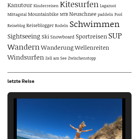
Kitesurfen
Kanutour
Kinderreisen
Lagazuoi
Neuschnee
Mountainbike
Mittagstal
MTB
paddeln
Pool
Schwimmen
Reiseblogger
Reiseblog
Rodeln
SUP
Sightseeing
Sportreisen
Ski
Snowboard
Wandern
Wanderung
Wellenreiten
Windsurfen
Zell am See
Zwischenstopp
letzte Reise