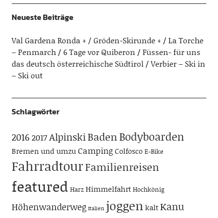
Neueste Beiträge
Val Gardena Ronda + / Gröden-Skirunde +
La Torche
– Penmarch
6 Tage vor Quiberon
Füssen- für uns
das deutsch österreichische Südtirol
Verbier – Ski in
– Ski out
Schlagwörter
Bodyboarden
Baden
Alpinski
2016
2017
Camping
Bremen und umzu
Colfosco
E-Bike
Fahrradtour
Familienreisen
featured
Himmelfahrt
Harz
Hochkönig
joggen
Kanu
Höhenwanderweg
kalt
Italien