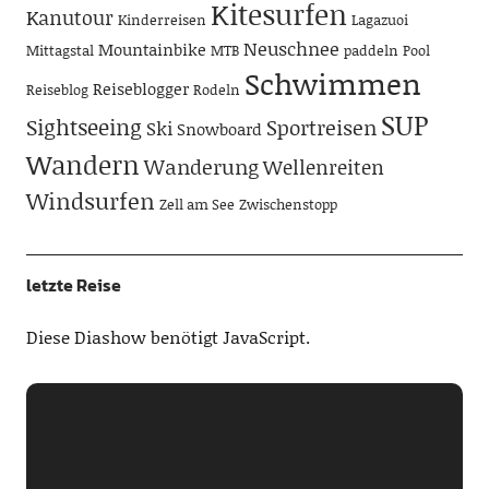
Kitesurfen
Kanutour
Kinderreisen
Lagazuoi
Neuschnee
Mountainbike
Mittagstal
MTB
paddeln
Pool
Schwimmen
Reiseblogger
Reiseblog
Rodeln
SUP
Sightseeing
Sportreisen
Ski
Snowboard
Wandern
Wanderung
Wellenreiten
Windsurfen
Zell am See
Zwischenstopp
letzte Reise
Diese Diashow benötigt JavaScript.