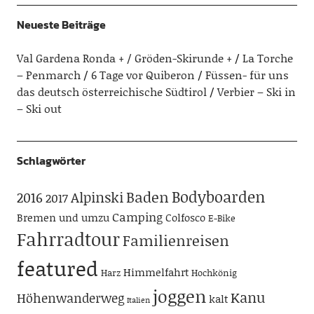
Neueste Beiträge
Val Gardena Ronda + / Gröden-Skirunde +
La Torche
– Penmarch
6 Tage vor Quiberon
Füssen- für uns
das deutsch österreichische Südtirol
Verbier – Ski in
– Ski out
Schlagwörter
Bodyboarden
Baden
Alpinski
2016
2017
Camping
Bremen und umzu
Colfosco
E-Bike
Fahrradtour
Familienreisen
featured
Himmelfahrt
Harz
Hochkönig
joggen
Kanu
Höhenwanderweg
kalt
Italien