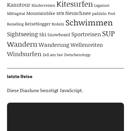
Kitesurfen
Kanutour
Kinderreisen
Lagazuoi
Neuschnee
Mountainbike
Mittagstal
MTB
paddeln
Pool
Schwimmen
Reiseblogger
Reiseblog
Rodeln
SUP
Sightseeing
Sportreisen
Ski
Snowboard
Wandern
Wanderung
Wellenreiten
Windsurfen
Zell am See
Zwischenstopp
letzte Reise
Diese Diashow benötigt JavaScript.