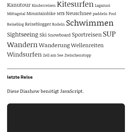
Kitesurfen
Kanutour
Kinderreisen
Lagazuoi
Neuschnee
Mountainbike
Mittagstal
MTB
paddeln
Pool
Schwimmen
Reiseblogger
Reiseblog
Rodeln
SUP
Sightseeing
Sportreisen
Ski
Snowboard
Wandern
Wanderung
Wellenreiten
Windsurfen
Zell am See
Zwischenstopp
letzte Reise
Diese Diashow benötigt JavaScript.