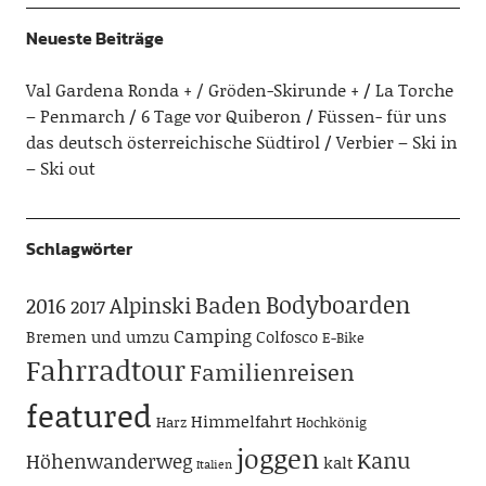
Neueste Beiträge
Val Gardena Ronda + / Gröden-Skirunde +
La Torche
– Penmarch
6 Tage vor Quiberon
Füssen- für uns
das deutsch österreichische Südtirol
Verbier – Ski in
– Ski out
Schlagwörter
Bodyboarden
Baden
Alpinski
2016
2017
Camping
Bremen und umzu
Colfosco
E-Bike
Fahrradtour
Familienreisen
featured
Himmelfahrt
Harz
Hochkönig
joggen
Kanu
Höhenwanderweg
kalt
Italien