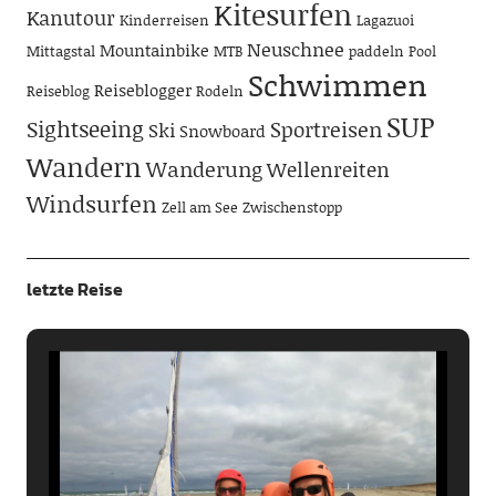
Kitesurfen
Kanutour
Kinderreisen
Lagazuoi
Neuschnee
Mountainbike
Mittagstal
MTB
paddeln
Pool
Schwimmen
Reiseblogger
Reiseblog
Rodeln
SUP
Sightseeing
Sportreisen
Ski
Snowboard
Wandern
Wanderung
Wellenreiten
Windsurfen
Zell am See
Zwischenstopp
letzte Reise