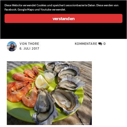
wieder los…
Diese Website verwendet Cookies und speichert sesssionbasierte Daten. Diese werden von
Facebook, Google Maps und Youtube verwendet.
verstanden
P1080356
VON THORE
KOMMENTARE
0
6. JULI 2017