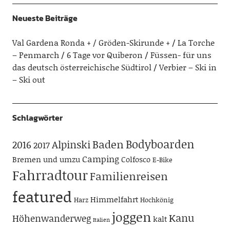
Neueste Beiträge
Val Gardena Ronda + / Gröden-Skirunde +
La Torche
– Penmarch
6 Tage vor Quiberon
Füssen- für uns
das deutsch österreichische Südtirol
Verbier – Ski in
– Ski out
Schlagwörter
Bodyboarden
Baden
Alpinski
2016
2017
Camping
Bremen und umzu
Colfosco
E-Bike
Fahrradtour
Familienreisen
featured
Himmelfahrt
Harz
Hochkönig
joggen
Kanu
Höhenwanderweg
kalt
Italien