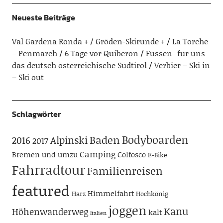
Neueste Beiträge
Val Gardena Ronda + / Gröden-Skirunde +
La Torche
– Penmarch
6 Tage vor Quiberon
Füssen- für uns
das deutsch österreichische Südtirol
Verbier – Ski in
– Ski out
Schlagwörter
Bodyboarden
Baden
Alpinski
2016
2017
Camping
Bremen und umzu
Colfosco
E-Bike
Fahrradtour
Familienreisen
featured
Himmelfahrt
Harz
Hochkönig
joggen
Kanu
Höhenwanderweg
kalt
Italien