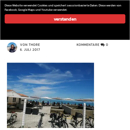
wieder los…
Diese Website verwendet Cookies und speichert sesssionbasierte Daten. Diese werden von
Facebook, Google Maps und Youtube verwendet.
verstanden
P1080340
VON THORE
KOMMENTARE
0
6. JULI 2017