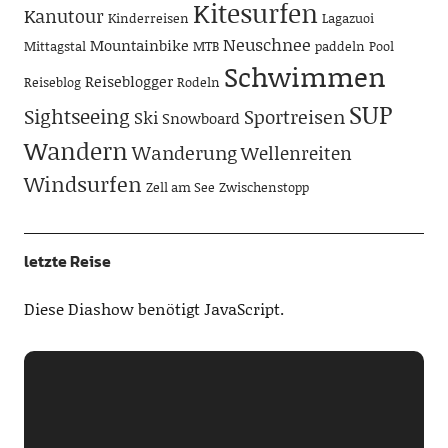
Kitesurfen
Kanutour
Kinderreisen
Lagazuoi
Neuschnee
Mountainbike
Mittagstal
MTB
paddeln
Pool
Schwimmen
Reiseblogger
Reiseblog
Rodeln
SUP
Sightseeing
Sportreisen
Ski
Snowboard
Wandern
Wanderung
Wellenreiten
Windsurfen
Zell am See
Zwischenstopp
letzte Reise
Diese Diashow benötigt JavaScript.