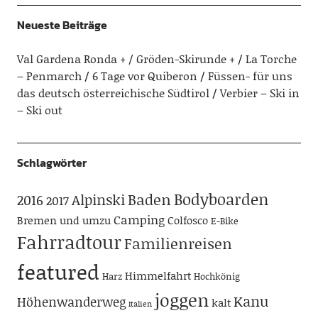
Neueste Beiträge
Val Gardena Ronda + / Gröden-Skirunde +
La Torche
– Penmarch
6 Tage vor Quiberon
Füssen- für uns
das deutsch österreichische Südtirol
Verbier – Ski in
– Ski out
Schlagwörter
Bodyboarden
Baden
Alpinski
2016
2017
Camping
Bremen und umzu
Colfosco
E-Bike
Fahrradtour
Familienreisen
featured
Himmelfahrt
Harz
Hochkönig
joggen
Kanu
Höhenwanderweg
kalt
Italien