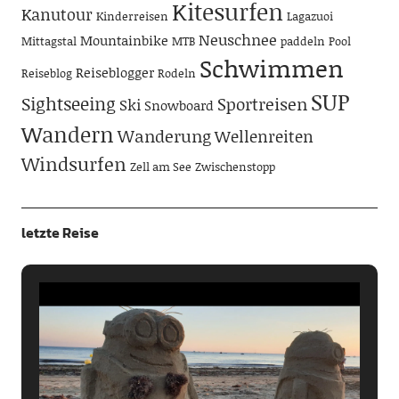
Kitesurfen
Kanutour
Kinderreisen
Lagazuoi
Neuschnee
Mountainbike
Mittagstal
MTB
paddeln
Pool
Schwimmen
Reiseblogger
Reiseblog
Rodeln
SUP
Sightseeing
Sportreisen
Ski
Snowboard
Wandern
Wanderung
Wellenreiten
Windsurfen
Zell am See
Zwischenstopp
letzte Reise