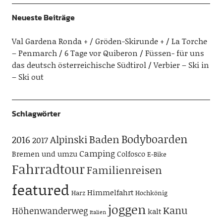
Neueste Beiträge
Val Gardena Ronda + / Gröden-Skirunde +
La Torche
– Penmarch
6 Tage vor Quiberon
Füssen- für uns
das deutsch österreichische Südtirol
Verbier – Ski in
– Ski out
Schlagwörter
Bodyboarden
Baden
Alpinski
2016
2017
Camping
Bremen und umzu
Colfosco
E-Bike
Fahrradtour
Familienreisen
featured
Himmelfahrt
Harz
Hochkönig
joggen
Kanu
Höhenwanderweg
kalt
Italien