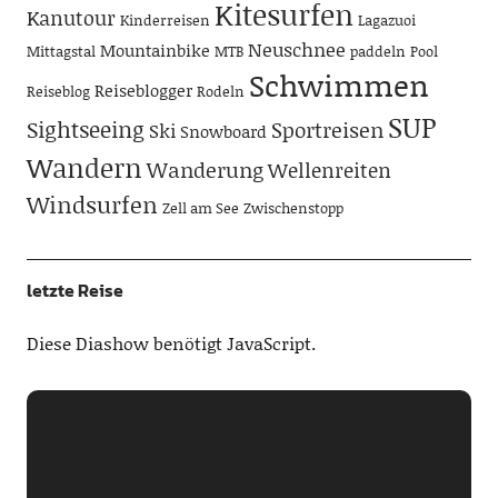
Kitesurfen
Kanutour
Kinderreisen
Lagazuoi
Neuschnee
Mountainbike
Mittagstal
MTB
paddeln
Pool
Schwimmen
Reiseblogger
Reiseblog
Rodeln
SUP
Sightseeing
Sportreisen
Ski
Snowboard
Wandern
Wanderung
Wellenreiten
Windsurfen
Zell am See
Zwischenstopp
letzte Reise
Diese Diashow benötigt JavaScript.