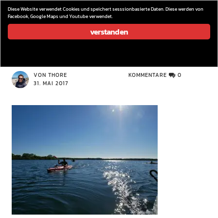
wieder los…
Diese Website verwendet Cookies und speichert sesssionbasierte Daten. Diese werden von
Facebook, Google Maps und Youtube verwendet.
verstanden
P1060080
VON THORE
KOMMENTARE
0
31. MAI 2017