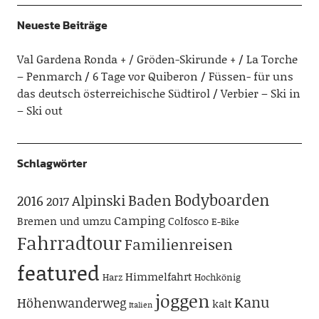
Neueste Beiträge
Val Gardena Ronda + / Gröden-Skirunde +
La Torche
– Penmarch
6 Tage vor Quiberon
Füssen- für uns
das deutsch österreichische Südtirol
Verbier – Ski in
– Ski out
Schlagwörter
Bodyboarden
Baden
Alpinski
2016
2017
Camping
Bremen und umzu
Colfosco
E-Bike
Fahrradtour
Familienreisen
featured
Himmelfahrt
Harz
Hochkönig
joggen
Kanu
Höhenwanderweg
kalt
Italien