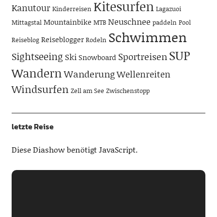
Kitesurfen
Kanutour
Kinderreisen
Lagazuoi
Neuschnee
Mountainbike
Mittagstal
MTB
paddeln
Pool
Schwimmen
Reiseblogger
Reiseblog
Rodeln
SUP
Sightseeing
Sportreisen
Ski
Snowboard
Wandern
Wanderung
Wellenreiten
Windsurfen
Zell am See
Zwischenstopp
letzte Reise
Diese Diashow benötigt JavaScript.