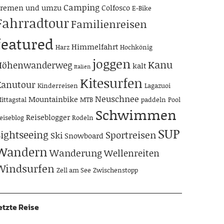
Camping
remen und umzu
Colfosco
E-Bike
Fahrradtour
Familienreisen
featured
Himmelfahrt
Harz
Hochkönig
joggen
Kanu
Höhenwanderweg
kalt
Italien
Kitesurfen
Kanutour
Kinderreisen
Lagazuoi
Neuschnee
Mountainbike
ittagstal
MTB
paddeln
Pool
Schwimmen
Reiseblogger
eiseblog
Rodeln
SUP
Sightseeing
Sportreisen
Ski
Snowboard
Wandern
Wanderung
Wellenreiten
Windsurfen
Zell am See
Zwischenstopp
etzte Reise