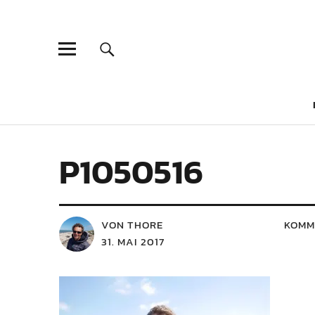
P1050516
VON THORE
KOMM
31. MAI 2017