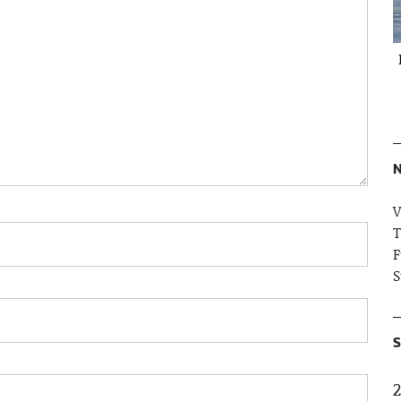
N
V
T
F
S
S
2