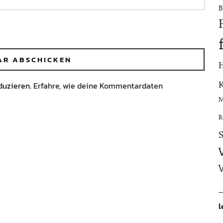
B
duzieren.
Erfahre, wie deine Kommentardaten
M
R
l