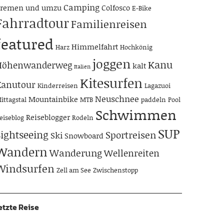
Camping
remen und umzu
Colfosco
E-Bike
Fahrradtour
Familienreisen
featured
Himmelfahrt
Harz
Hochkönig
joggen
Kanu
Höhenwanderweg
kalt
Italien
Kitesurfen
Kanutour
Kinderreisen
Lagazuoi
Neuschnee
Mountainbike
ittagstal
MTB
paddeln
Pool
Schwimmen
Reiseblogger
eiseblog
Rodeln
SUP
Sightseeing
Sportreisen
Ski
Snowboard
Wandern
Wanderung
Wellenreiten
Windsurfen
Zell am See
Zwischenstopp
etzte Reise