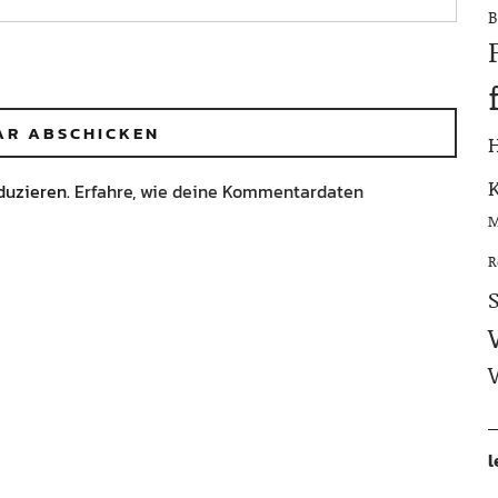
B
duzieren.
Erfahre, wie deine Kommentardaten
M
R
l