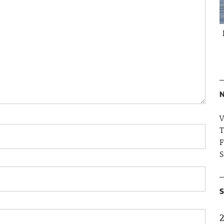
N
V
T
F
S
S
2