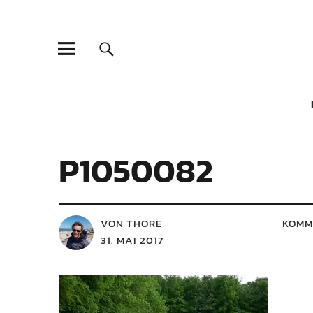
P1050082
VON THORE
KOMM
31. MAI 2017