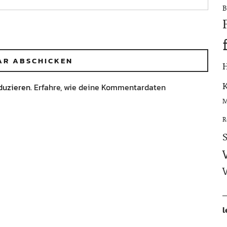
B
duzieren.
Erfahre, wie deine Kommentardaten
M
R
l