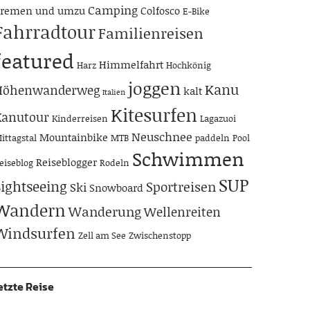
Camping
remen und umzu
Colfosco
E-Bike
Fahrradtour
Familienreisen
featured
Himmelfahrt
Harz
Hochkönig
joggen
Kanu
Höhenwanderweg
kalt
Italien
Kitesurfen
Kanutour
Kinderreisen
Lagazuoi
Neuschnee
Mountainbike
ittagstal
MTB
paddeln
Pool
Schwimmen
Reiseblogger
eiseblog
Rodeln
SUP
Sightseeing
Sportreisen
Ski
Snowboard
Wandern
Wanderung
Wellenreiten
Windsurfen
Zell am See
Zwischenstopp
etzte Reise