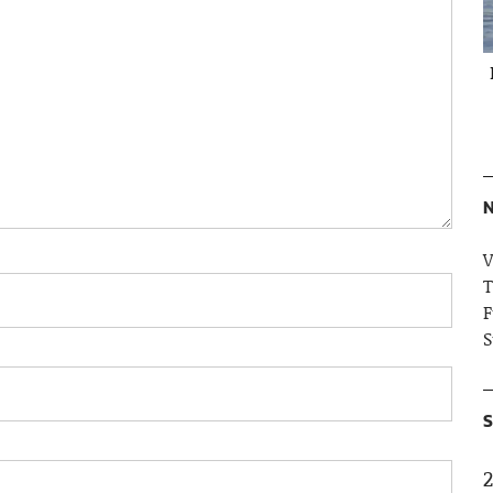
N
V
T
F
S
S
2