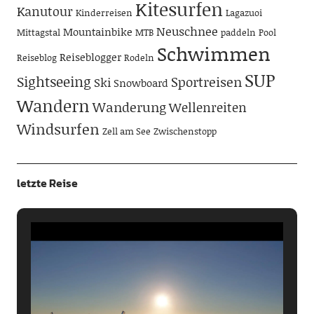
Kitesurfen
Kanutour
Kinderreisen
Lagazuoi
Neuschnee
Mountainbike
Mittagstal
MTB
paddeln
Pool
Schwimmen
Reiseblogger
Reiseblog
Rodeln
SUP
Sightseeing
Sportreisen
Ski
Snowboard
Wandern
Wanderung
Wellenreiten
Windsurfen
Zell am See
Zwischenstopp
letzte Reise