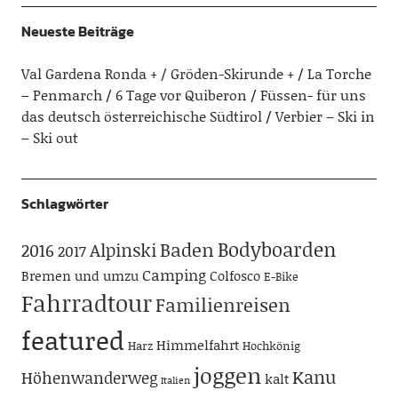
Neueste Beiträge
Val Gardena Ronda + / Gröden-Skirunde +
La Torche
– Penmarch
6 Tage vor Quiberon
Füssen- für uns
das deutsch österreichische Südtirol
Verbier – Ski in
– Ski out
Schlagwörter
Bodyboarden
Baden
Alpinski
2016
2017
Camping
Bremen und umzu
Colfosco
E-Bike
Fahrradtour
Familienreisen
featured
Himmelfahrt
Harz
Hochkönig
joggen
Kanu
Höhenwanderweg
kalt
Italien