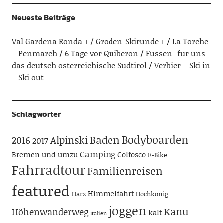
Neueste Beiträge
Val Gardena Ronda + / Gröden-Skirunde +
La Torche
– Penmarch
6 Tage vor Quiberon
Füssen- für uns
das deutsch österreichische Südtirol
Verbier – Ski in
– Ski out
Schlagwörter
Bodyboarden
Baden
Alpinski
2016
2017
Camping
Bremen und umzu
Colfosco
E-Bike
Fahrradtour
Familienreisen
featured
Himmelfahrt
Harz
Hochkönig
joggen
Kanu
Höhenwanderweg
kalt
Italien