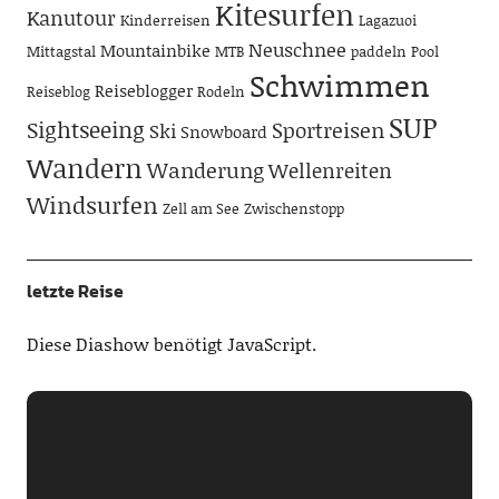
Kitesurfen
Kanutour
Kinderreisen
Lagazuoi
Neuschnee
Mountainbike
Mittagstal
MTB
paddeln
Pool
Schwimmen
Reiseblogger
Reiseblog
Rodeln
SUP
Sightseeing
Sportreisen
Ski
Snowboard
Wandern
Wanderung
Wellenreiten
Windsurfen
Zell am See
Zwischenstopp
letzte Reise
Diese Diashow benötigt JavaScript.