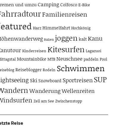
Camping
remen und umzu
Colfosco
E-Bike
Fahrradtour
Familienreisen
featured
Himmelfahrt
Harz
Hochkönig
joggen
Kanu
Höhenwanderweg
kalt
Italien
Kitesurfen
Kanutour
Kinderreisen
Lagazuoi
Neuschnee
Mountainbike
ittagstal
MTB
paddeln
Pool
Schwimmen
Reiseblogger
eiseblog
Rodeln
SUP
Sightseeing
Sportreisen
Ski
Snowboard
Wandern
Wanderung
Wellenreiten
Windsurfen
Zell am See
Zwischenstopp
etzte Reise