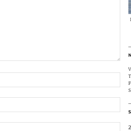
N
V
T
F
S
S
2