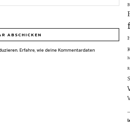
B
duzieren.
Erfahre, wie deine Kommentardaten
M
R
l