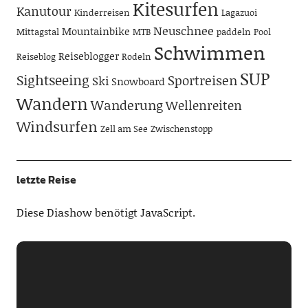
Kitesurfen
Kanutour
Kinderreisen
Lagazuoi
Neuschnee
Mountainbike
Mittagstal
MTB
paddeln
Pool
Schwimmen
Reiseblogger
Reiseblog
Rodeln
SUP
Sightseeing
Sportreisen
Ski
Snowboard
Wandern
Wanderung
Wellenreiten
Windsurfen
Zell am See
Zwischenstopp
letzte Reise
Diese Diashow benötigt JavaScript.