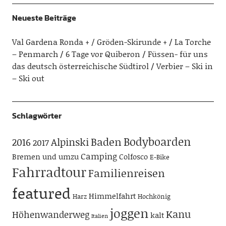
Neueste Beiträge
Val Gardena Ronda + / Gröden-Skirunde +
La Torche
– Penmarch
6 Tage vor Quiberon
Füssen- für uns
das deutsch österreichische Südtirol
Verbier – Ski in
– Ski out
Schlagwörter
Bodyboarden
Baden
Alpinski
2016
2017
Camping
Bremen und umzu
Colfosco
E-Bike
Fahrradtour
Familienreisen
featured
Himmelfahrt
Harz
Hochkönig
joggen
Kanu
Höhenwanderweg
kalt
Italien