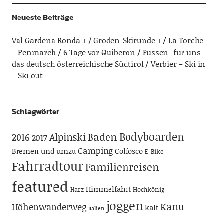
Neueste Beiträge
Val Gardena Ronda + / Gröden-Skirunde +
La Torche
– Penmarch
6 Tage vor Quiberon
Füssen- für uns
das deutsch österreichische Südtirol
Verbier – Ski in
– Ski out
Schlagwörter
Bodyboarden
Baden
Alpinski
2016
2017
Camping
Bremen und umzu
Colfosco
E-Bike
Fahrradtour
Familienreisen
featured
Himmelfahrt
Harz
Hochkönig
joggen
Kanu
Höhenwanderweg
kalt
Italien