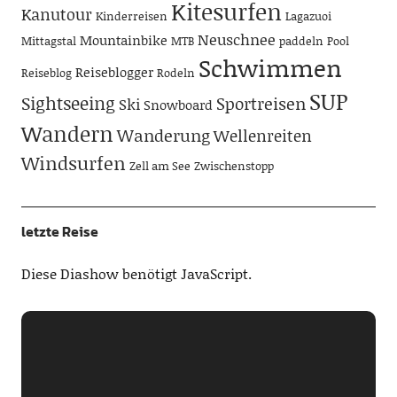
Kitesurfen
Kanutour
Kinderreisen
Lagazuoi
Neuschnee
Mountainbike
Mittagstal
MTB
paddeln
Pool
Schwimmen
Reiseblogger
Reiseblog
Rodeln
SUP
Sightseeing
Sportreisen
Ski
Snowboard
Wandern
Wanderung
Wellenreiten
Windsurfen
Zell am See
Zwischenstopp
letzte Reise
Diese Diashow benötigt JavaScript.