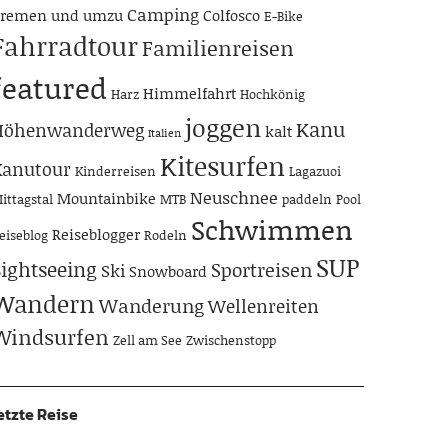
Camping
remen und umzu
Colfosco
E-Bike
Fahrradtour
Familienreisen
featured
Himmelfahrt
Harz
Hochkönig
joggen
Kanu
Höhenwanderweg
kalt
Italien
Kitesurfen
Kanutour
Kinderreisen
Lagazuoi
Neuschnee
Mountainbike
ittagstal
MTB
paddeln
Pool
Schwimmen
Reiseblogger
eiseblog
Rodeln
SUP
Sightseeing
Sportreisen
Ski
Snowboard
Wandern
Wanderung
Wellenreiten
Windsurfen
Zell am See
Zwischenstopp
etzte Reise