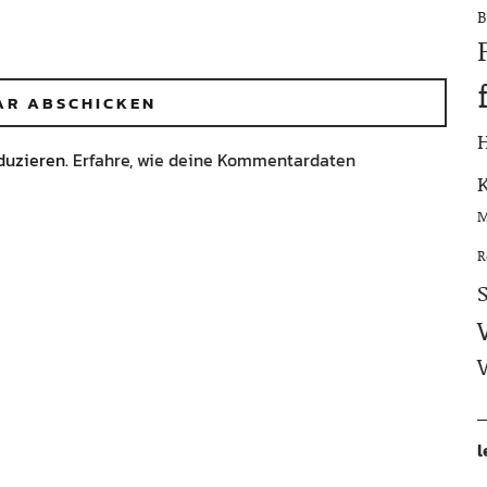
B
duzieren.
Erfahre, wie deine Kommentardaten
M
R
l