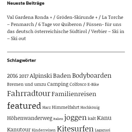
Neueste Beiträge
Val Gardena Ronda + / Gröden-Skirunde +
La Torche
– Penmarch
6 Tage vor Quiberon
Füssen- für uns
das deutsch österreichische Südtirol
Verbier – Ski in
– Ski out
Schlagwörter
Bodyboarden
Baden
Alpinski
2016
2017
Camping
Bremen und umzu
Colfosco
E-Bike
Fahrradtour
Familienreisen
featured
Himmelfahrt
Harz
Hochkönig
joggen
Kanu
Höhenwanderweg
kalt
Italien
Kitesurfen
Kanutour
Kinderreisen
Lagazuoi