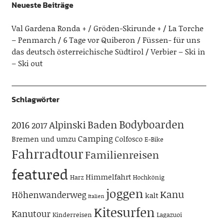
Neueste Beiträge
Val Gardena Ronda + / Gröden-Skirunde +
La Torche
– Penmarch
6 Tage vor Quiberon
Füssen- für uns
das deutsch österreichische Südtirol
Verbier – Ski in
– Ski out
Schlagwörter
Bodyboarden
Baden
Alpinski
2016
2017
Camping
Bremen und umzu
Colfosco
E-Bike
Fahrradtour
Familienreisen
featured
Himmelfahrt
Harz
Hochkönig
joggen
Kanu
Höhenwanderweg
kalt
Italien
Kitesurfen
Kanutour
Kinderreisen
Lagazuoi