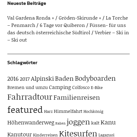
Neueste Beiträge
Val Gardena Ronda + / Gröden-Skirunde +
La Torche
– Penmarch
6 Tage vor Quiberon
Füssen- für uns
das deutsch österreichische Südtirol
Verbier – Ski in
– Ski out
Schlagwörter
Bodyboarden
Baden
Alpinski
2016
2017
Camping
Bremen und umzu
Colfosco
E-Bike
Fahrradtour
Familienreisen
featured
Himmelfahrt
Harz
Hochkönig
joggen
Kanu
Höhenwanderweg
kalt
Italien
Kitesurfen
Kanutour
Kinderreisen
Lagazuoi