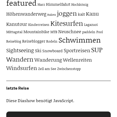
featured
Himmelfahrt
Harz
Hochkönig
joggen
Kanu
Höhenwanderweg
kalt
Italien
Kitesurfen
Kanutour
Kinderreisen
Lagazuoi
Neuschnee
Mountainbike
Mittagstal
MTB
paddeln
Pool
Schwimmen
Reiseblogger
Reiseblog
Rodeln
SUP
Sightseeing
Sportreisen
Ski
Snowboard
Wandern
Wanderung
Wellenreiten
Windsurfen
Zell am See
Zwischenstopp
letzte Reise
Diese Diashow benötigt JavaScript.