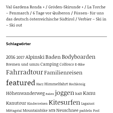
Val Gardena Ronda + / Gröden-Skirunde +
La Torche
– Penmarch
6 Tage vor Quiberon
Füssen- für uns
das deutsch österreichische Südtirol
Verbier – Ski in
– Ski out
Schlagwörter
Bodyboarden
Baden
Alpinski
2016
2017
Camping
Bremen und umzu
Colfosco
E-Bike
Fahrradtour
Familienreisen
featured
Himmelfahrt
Harz
Hochkönig
joggen
Kanu
Höhenwanderweg
kalt
Italien
Kitesurfen
Kanutour
Kinderreisen
Lagazuoi
Neuschnee
Mountainbike
Mittagstal
MTB
paddeln
Pool