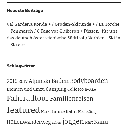
Neueste Beiträge
Val Gardena Ronda + / Gröden-Skirunde +
La Torche
– Penmarch
6 Tage vor Quiberon
Füssen- für uns
das deutsch österreichische Südtirol
Verbier – Ski in
– Ski out
Schlagwörter
Bodyboarden
Baden
Alpinski
2016
2017
Camping
Bremen und umzu
Colfosco
E-Bike
Fahrradtour
Familienreisen
featured
Himmelfahrt
Harz
Hochkönig
joggen
Kanu
Höhenwanderweg
kalt
Italien