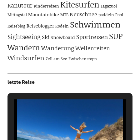
Kitesurfen
Kanutour
Kinderreisen
Lagazuoi
Neuschnee
Mountainbike
Mittagstal
MTB
paddeln
Pool
Schwimmen
Reiseblogger
Reiseblog
Rodeln
SUP
Sightseeing
Sportreisen
Ski
Snowboard
Wandern
Wanderung
Wellenreiten
Windsurfen
Zell am See
Zwischenstopp
letzte Reise