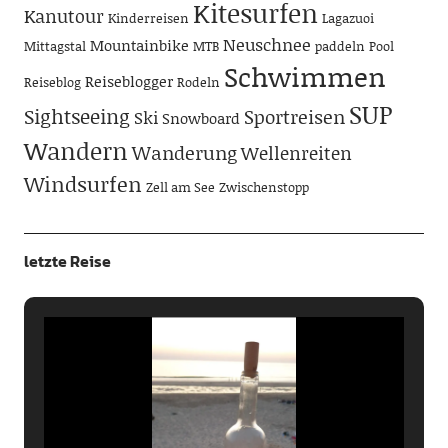
Kitesurfen
Kanutour
Kinderreisen
Lagazuoi
Neuschnee
Mountainbike
Mittagstal
MTB
paddeln
Pool
Schwimmen
Reiseblogger
Reiseblog
Rodeln
SUP
Sightseeing
Sportreisen
Ski
Snowboard
Wandern
Wanderung
Wellenreiten
Windsurfen
Zell am See
Zwischenstopp
letzte Reise