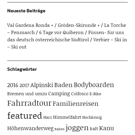
Neueste Beiträge
Val Gardena Ronda + / Gröden-Skirunde +
La Torche
– Penmarch
6 Tage vor Quiberon
Füssen- für uns
das deutsch österreichische Südtirol
Verbier – Ski in
– Ski out
Schlagwörter
Bodyboarden
Baden
Alpinski
2016
2017
Camping
Bremen und umzu
Colfosco
E-Bike
Fahrradtour
Familienreisen
featured
Himmelfahrt
Harz
Hochkönig
joggen
Kanu
Höhenwanderweg
kalt
Italien