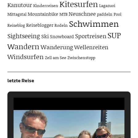
Kitesurfen
Kanutour
Kinderreisen
Lagazuoi
Neuschnee
Mountainbike
Mittagstal
MTB
paddeln
Pool
Schwimmen
Reiseblogger
Reiseblog
Rodeln
SUP
Sightseeing
Sportreisen
Ski
Snowboard
Wandern
Wanderung
Wellenreiten
Windsurfen
Zell am See
Zwischenstopp
letzte Reise