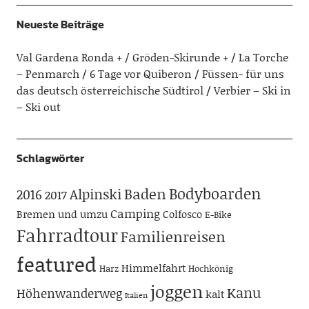
Neueste Beiträge
Val Gardena Ronda + / Gröden-Skirunde +
La Torche
– Penmarch
6 Tage vor Quiberon
Füssen- für uns
das deutsch österreichische Südtirol
Verbier – Ski in
– Ski out
Schlagwörter
Bodyboarden
Baden
Alpinski
2016
2017
Camping
Bremen und umzu
Colfosco
E-Bike
Fahrradtour
Familienreisen
featured
Himmelfahrt
Harz
Hochkönig
joggen
Kanu
Höhenwanderweg
kalt
Italien