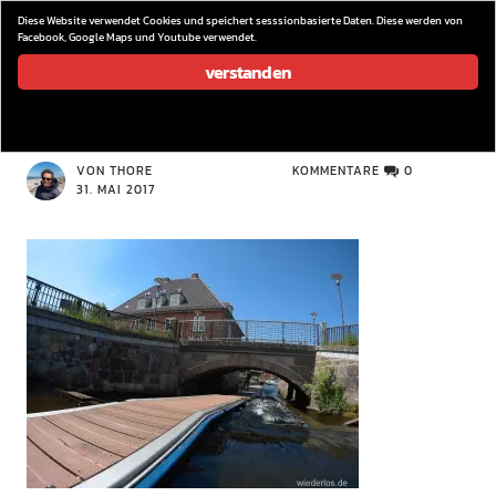
wieder los…
Diese Website verwendet Cookies und speichert sesssionbasierte Daten. Diese werden von
Facebook, Google Maps und Youtube verwendet.
verstanden
CAMERA
VON THORE
KOMMENTARE
0
31. MAI 2017