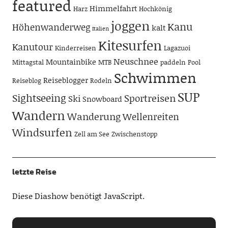
featured
Himmelfahrt
Harz
Hochkönig
joggen
Kanu
Höhenwanderweg
kalt
Italien
Kitesurfen
Kanutour
Kinderreisen
Lagazuoi
Neuschnee
Mountainbike
Mittagstal
MTB
paddeln
Pool
Schwimmen
Reiseblogger
Reiseblog
Rodeln
SUP
Sightseeing
Sportreisen
Ski
Snowboard
Wandern
Wanderung
Wellenreiten
Windsurfen
Zell am See
Zwischenstopp
letzte Reise
Diese Diashow benötigt JavaScript.