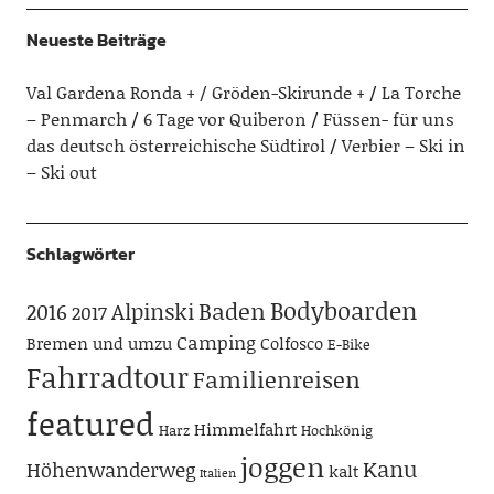
Neueste Beiträge
Val Gardena Ronda + / Gröden-Skirunde +
La Torche
– Penmarch
6 Tage vor Quiberon
Füssen- für uns
das deutsch österreichische Südtirol
Verbier – Ski in
– Ski out
Schlagwörter
Bodyboarden
Baden
Alpinski
2016
2017
Camping
Bremen und umzu
Colfosco
E-Bike
Fahrradtour
Familienreisen
featured
Himmelfahrt
Harz
Hochkönig
joggen
Kanu
Höhenwanderweg
kalt
Italien