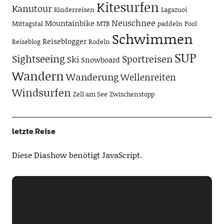
Kitesurfen
Kanutour
Kinderreisen
Lagazuoi
Neuschnee
Mountainbike
Mittagstal
MTB
paddeln
Pool
Schwimmen
Reiseblogger
Reiseblog
Rodeln
SUP
Sightseeing
Sportreisen
Ski
Snowboard
Wandern
Wanderung
Wellenreiten
Windsurfen
Zell am See
Zwischenstopp
letzte Reise
Diese Diashow benötigt JavaScript.