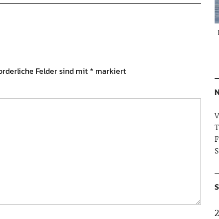
orderliche Felder sind mit
*
markiert
N
V
T
F
S
S
2