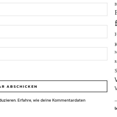
B
M
R
duzieren.
Erfahre, wie deine Kommentardaten
l