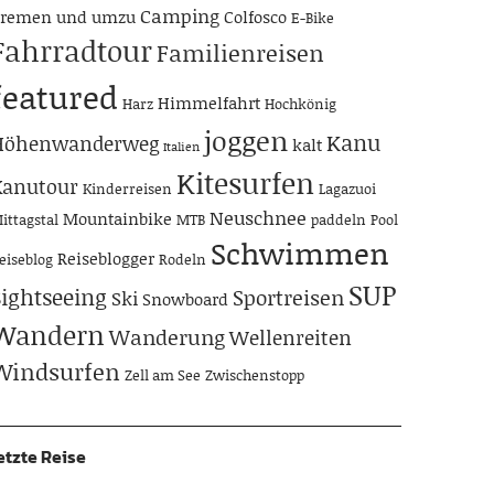
Camping
remen und umzu
Colfosco
E-Bike
Fahrradtour
Familienreisen
featured
Himmelfahrt
Harz
Hochkönig
joggen
Kanu
Höhenwanderweg
kalt
Italien
Kitesurfen
Kanutour
Kinderreisen
Lagazuoi
Neuschnee
Mountainbike
ittagstal
MTB
paddeln
Pool
Schwimmen
Reiseblogger
eiseblog
Rodeln
SUP
Sightseeing
Sportreisen
Ski
Snowboard
Wandern
Wanderung
Wellenreiten
Windsurfen
Zell am See
Zwischenstopp
etzte Reise