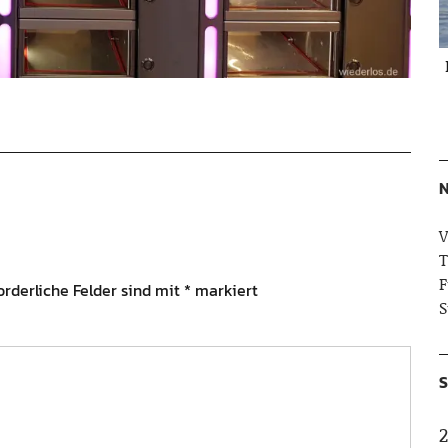
N
V
T
F
orderliche Felder sind mit
*
markiert
S
S
2