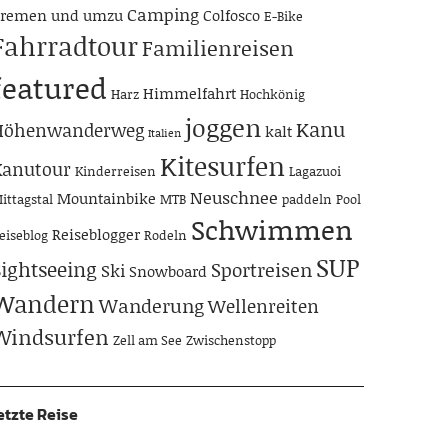
Camping
remen und umzu
Colfosco
E-Bike
Fahrradtour
Familienreisen
featured
Himmelfahrt
Harz
Hochkönig
joggen
Kanu
Höhenwanderweg
kalt
Italien
Kitesurfen
Kanutour
Kinderreisen
Lagazuoi
Neuschnee
Mountainbike
ittagstal
MTB
paddeln
Pool
Schwimmen
Reiseblogger
eiseblog
Rodeln
SUP
Sightseeing
Sportreisen
Ski
Snowboard
Wandern
Wanderung
Wellenreiten
Windsurfen
Zell am See
Zwischenstopp
etzte Reise