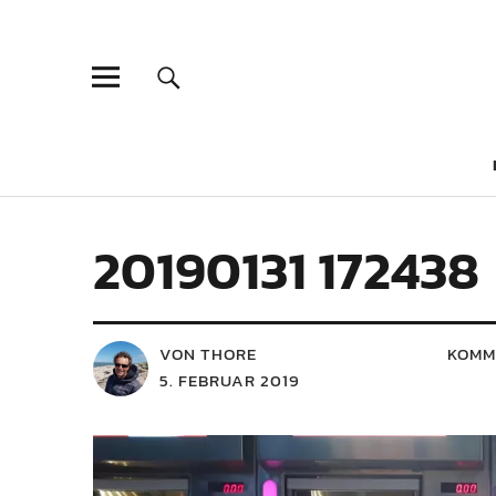
20190131 172438
VON THORE
KOMM
5. FEBRUAR 2019