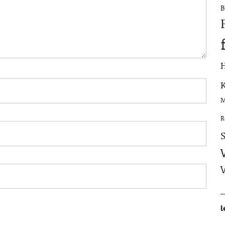
B
M
R
l