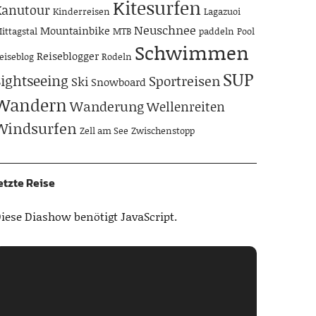
Kitesurfen
Kanutour
Kinderreisen
Lagazuoi
Neuschnee
Mountainbike
ittagstal
MTB
paddeln
Pool
Schwimmen
Reiseblogger
eiseblog
Rodeln
SUP
Sightseeing
Sportreisen
Ski
Snowboard
Wandern
Wanderung
Wellenreiten
Windsurfen
Zell am See
Zwischenstopp
etzte Reise
iese Diashow benötigt JavaScript.