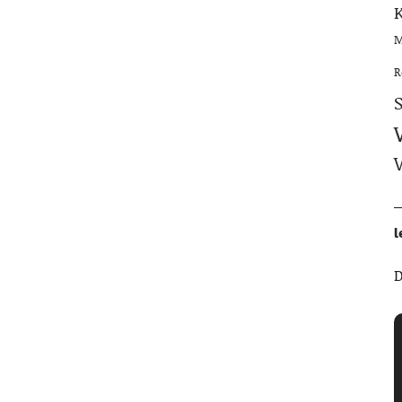
M
R
l
D