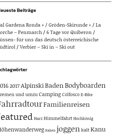
eueste Beiträge
al Gardena Ronda + / Gröden-Skirunde +
La
orche – Penmarch
6 Tage vor Quiberon
üssen- für uns das deutsch österreichische
üdtirol
Verbier – Ski in – Ski out
chlagwörter
Bodyboarden
Baden
Alpinski
016
2017
Camping
remen und umzu
Colfosco
E-Bike
Fahrradtour
Familienreisen
featured
Himmelfahrt
Harz
Hochkönig
joggen
Kanu
Höhenwanderweg
kalt
Italien